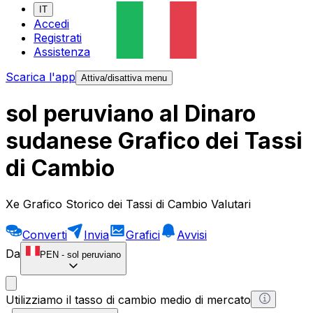
IT
Accedi
Registrati
Assistenza
Scarica l'app
Attiva/disattiva menu
sol peruviano al Dinaro
sudanese Grafico dei Tassi
di Cambio
Xe Grafico Storico dei Tassi di Cambio Valutari
Converti
Invia
Grafici
Avvisi
Da
PEN
-
sol peruviano
Utilizziamo il tasso di cambio medio di mercato