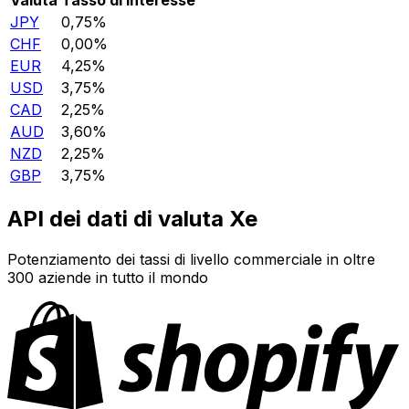
JPY
0,75%
CHF
0,00%
EUR
4,25%
USD
3,75%
CAD
2,25%
AUD
3,60%
NZD
2,25%
GBP
3,75%
API dei dati di valuta Xe
Potenziamento dei tassi di livello commerciale in oltre
300 aziende in tutto il mondo