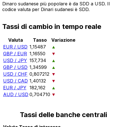
Dinaro sudanese più popolare è da SDD a USD. Il
codice valuta per Dinari sudanesi è SDD.
Tassi di cambio in tempo reale
Valuta
Tasso
Variazione
EUR / USD
1,15487
▲
GBP / EUR
1,16550
▼
USD / JPY
157,734
▲
GBP / USD
1,34599
▲
USD / CHF
0,807212
▼
USD / CAD
1,40132
▼
EUR / JPY
182,162
▲
AUD / USD
0,704710
▼
Tassi delle banche centrali
Valuta
Tasso di interesse