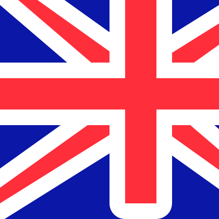
12H
1D
1W
1M
1Y
2Y
5Y
10Y
8 ago 2026, 14:48 UTC - 8 ago 2026, 14:48 UTC
NZD/LUF
Chiusura
:
0
Minimo
:
0
Massimo
:
0
Per il nostro convertitore utilizziamo il tasso medio d
denaro.
Verifica i tassi di cambio per i trasferimenti.
Coppie valutarie Dollaro statunitense
Informazioni sulla valuta
NZD
-
Dollaro neozelandese
Dalle nostre classifiche è emerso che il tasso di cambio 
valuta è $.
More
Dollaro neozelandese
info