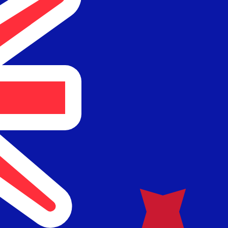
i mercato. Tale conversione ha uno scopo puramente informat
 (USD) popolari
Dollaro neozelandese più popolare è da NZD a USD. Il codice