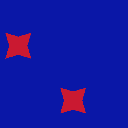
ivo. Non riceverai questo tasso quando invierai del
 valuta per Dollari neozelandesi è NZD. Il simbolo della