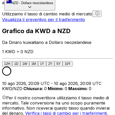
a
NZD
-
Dollaro neozelandese
Utilizziamo il tasso di cambio medio di mercato
Visualizza il preventivo per il trasferimento
Grafico da KWD a NZD
Da Dinaro kuwaitiano a Dollaro neozelandese
1 KWD = 0 NZD
12H
1D
1W
1M
1Y
2Y
5Y
10Y
10 ago 2026, 20:09 UTC - 10 ago 2026, 20:09 UTC
KWD/NZD
Chiusura
:
0
Minimo
:
0
Massimo
:
0
Per il nostro convertitore utilizziamo il tasso medio di
mercato. Tale conversione ha uno scopo puramente
informativo. Non riceverai questo tasso quando invierai
del denaro.
Verifica i tassi di cambio per i trasferimenti.