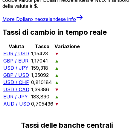
della valuta è $.
More
Dollaro neozelandese
info
Tassi di cambio in tempo reale
Valuta
Tasso
Variazione
EUR / USD
1,15423
▼
GBP / EUR
1,17041
▲
USD / JPY
159,318
▲
GBP / USD
1,35092
▲
USD / CHF
0,810184
▲
USD / CAD
1,39386
▼
EUR / JPY
183,890
▲
AUD / USD
0,705436
▼
Tassi delle banche centrali