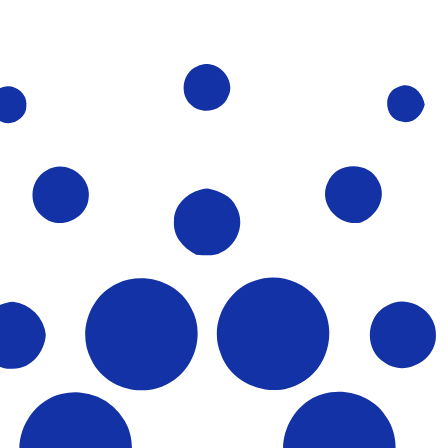
i mercato. Tale conversione ha uno scopo puramente informat
 (USD) popolari
en giapponese più popolare è da JPY a USD. Il codice valuta