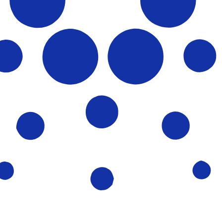
 Cardano più popolare è da ADA a USD. Il codice valuta per
Tas
Valuta
Tasso di interesse
JPY
0,75%
CHF
0,00%
EUR
4,25%
USD
3,75%
CAD
2,25%
AUD
3,60%
NZD
2,25%
GBP
3,75%
 aziende in tutto il mondo