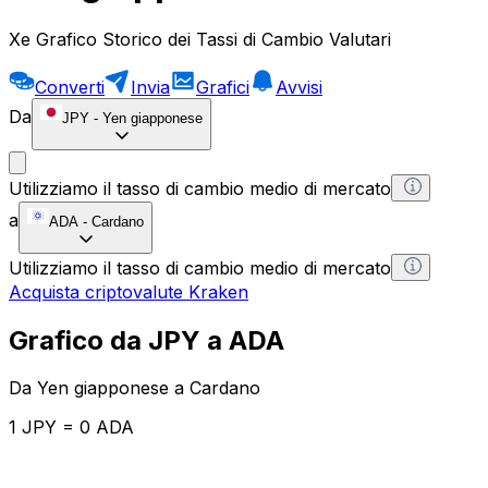
Xe Grafico Storico dei Tassi di Cambio Valutari
Converti
Invia
Grafici
Avvisi
Da
JPY
-
Yen giapponese
Utilizziamo il tasso di cambio medio di mercato
a
ADA
-
Cardano
Utilizziamo il tasso di cambio medio di mercato
Acquista criptovalute Kraken
Grafico da JPY a ADA
Da Yen giapponese a Cardano
1 JPY = 0 ADA
12H
1D
1W
1M
1Y
2Y
5Y
10Y