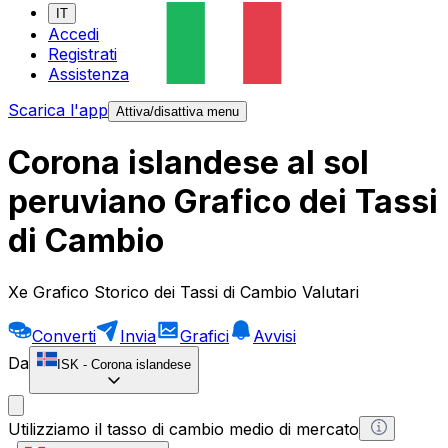
IT
Accedi
Registrati
Assistenza
Scarica l'app
Attiva/disattiva menu
Corona islandese al sol
peruviano Grafico dei Tassi
di Cambio
Xe Grafico Storico dei Tassi di Cambio Valutari
Converti
Invia
Grafici
Avvisi
Da
ISK
-
Corona islandese
Utilizziamo il tasso di cambio medio di mercato