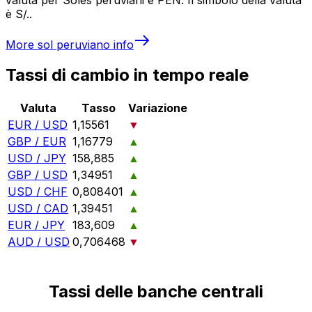
è S/..
More
sol peruviano
info
Tassi di cambio in tempo reale
Valuta
Tasso
Variazione
EUR / USD
1,15561
▼
GBP / EUR
1,16779
▲
USD / JPY
158,885
▲
GBP / USD
1,34951
▲
USD / CHF
0,808401
▲
USD / CAD
1,39451
▲
EUR / JPY
183,609
▲
AUD / USD
0,706468
▼
Tassi delle banche centrali