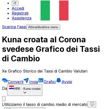
IT
Accedi
Registrati
Assistenza
Scarica l'app
Attiva/disattiva menu
Kuna croata al Corona
svedese Grafico dei Tassi
di Cambio
Xe Grafico Storico dei Tassi di Cambio Valutari
Converti
Invia
Grafici
Avvisi
Da
HRK
-
Kuna croata
Utilizziamo il tasso di cambio medio di mercato