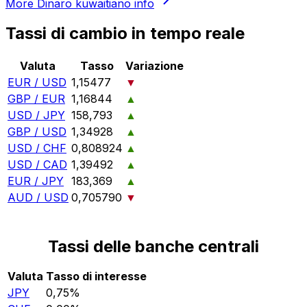
More
Dinaro kuwaitiano
info
Tassi di cambio in tempo reale
Valuta
Tasso
Variazione
EUR / USD
1,15477
▼
GBP / EUR
1,16844
▲
USD / JPY
158,793
▲
GBP / USD
1,34928
▲
USD / CHF
0,808924
▲
USD / CAD
1,39492
▲
EUR / JPY
183,369
▲
AUD / USD
0,705790
▼
Tassi delle banche centrali
Valuta
Tasso di interesse
JPY
0,75%