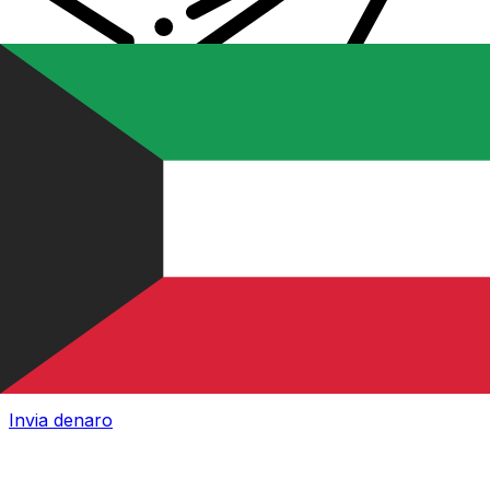
Trasferimenti di denaro internazionali Xe
Invia denaro online in modo facile, veloce e sicuro.
Tracciamento e notifiche in tempo reale + opzioni di
consegna e pagamento flessibili.
Invia denaro