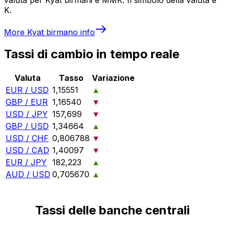
K.
More
Kyat birmano
info
Tassi di cambio in tempo reale
Valuta
Tasso
Variazione
EUR / USD
1,15551
▲
GBP / EUR
1,16540
▼
USD / JPY
157,699
▼
GBP / USD
1,34664
▲
USD / CHF
0,806788
▼
USD / CAD
1,40097
▼
EUR / JPY
182,223
▲
AUD / USD
0,705670
▲
Tassi delle banche centrali