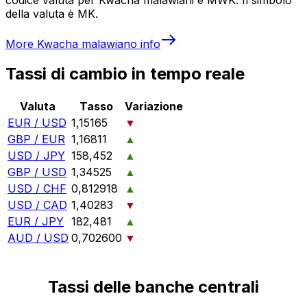
della valuta è MK.
More
Kwacha malawiano
info
Tassi di cambio in tempo reale
Valuta
Tasso
Variazione
EUR / USD
1,15165
▼
GBP / EUR
1,16811
▲
USD / JPY
158,452
▲
GBP / USD
1,34525
▲
USD / CHF
0,812918
▲
USD / CAD
1,40283
▼
EUR / JPY
182,481
▲
AUD / USD
0,702600
▼
Tassi delle banche centrali