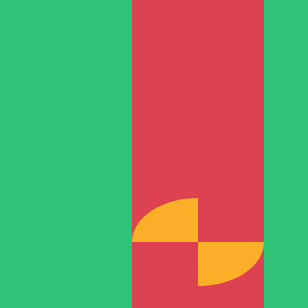
TMM
-
Manat turkmeno
Dalle nostre classifiche è emerso che il tasso di cambi
Tassi di cambio in tempo reale
Valuta
Tasso
Variazione
EUR / USD
1,15564
▼
GBP / EUR
1,16731
▲
USD / JPY
157,757
▲
GBP / USD
1,34899
▲
USD / CHF
0,808197
▲
USD / CAD
1,39469
▼
EUR / JPY
182,311
▲
AUD / USD
0,706436
▲
API dei dati di valuta Xe
Potenziamento dei tassi di livello commerciale in oltre 300