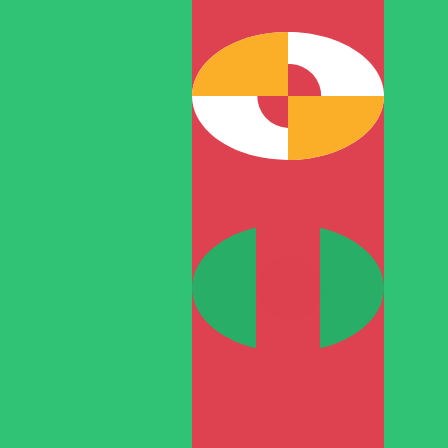
7 ago 2026, 20:32 UTC - 7 ago 2026, 20:32 UTC
AED/TMM
Chiusura
:
0
Minimo
:
0
Massimo
:
0
Per il nostro convertitore utilizziamo il tasso medio d
denaro.
Verifica i tassi di cambio per i trasferimenti.
Coppie valutarie Dollaro statunitense
Informazioni sulla valuta
AED
-
Dirham degli Emirati Arabi Uniti
Dalle nostre classifiche è emerso che il tasso di cambio D
AED. Il simbolo della valuta è د.إ.
More
Dirham degli Emirati Arabi Uniti
info