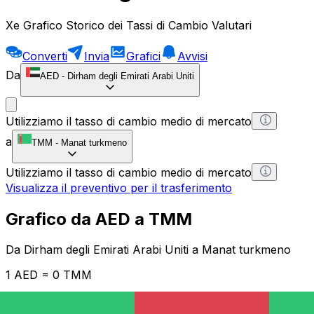
Xe Grafico Storico dei Tassi di Cambio Valutari
Converti
Invia
Grafici
Avvisi
Da
AED
-
Dirham degli Emirati Arabi Uniti
Utilizziamo il tasso di cambio medio di mercato
a
TMM
-
Manat turkmeno
Utilizziamo il tasso di cambio medio di mercato
Visualizza il preventivo per il trasferimento
Grafico da AED a TMM
Da Dirham degli Emirati Arabi Uniti a Manat turkmeno
1 AED = 0 TMM
12H
1D
1W
1M
1Y
2Y
5Y
10Y