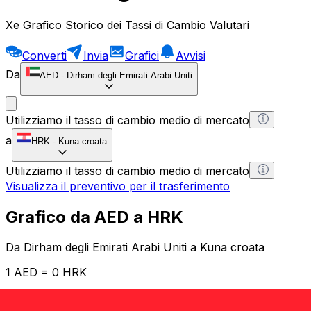
Xe Grafico Storico dei Tassi di Cambio Valutari
Converti
Invia
Grafici
Avvisi
Da
AED
-
Dirham degli Emirati Arabi Uniti
Utilizziamo il tasso di cambio medio di mercato
a
HRK
-
Kuna croata
Utilizziamo il tasso di cambio medio di mercato
Visualizza il preventivo per il trasferimento
Grafico da AED a HRK
Da Dirham degli Emirati Arabi Uniti a Kuna croata
1 AED = 0 HRK
12H
1D
1W
1M
1Y
2Y
5Y
10Y