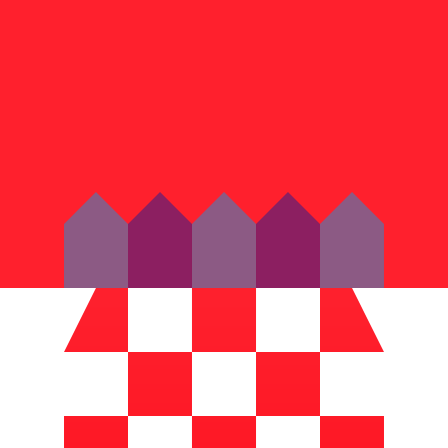
i mercato. Tale conversione ha uno scopo puramente informat
 (USD) popolari
irham degli Emirati Arabi Uniti più popolare è da AED a USD. 