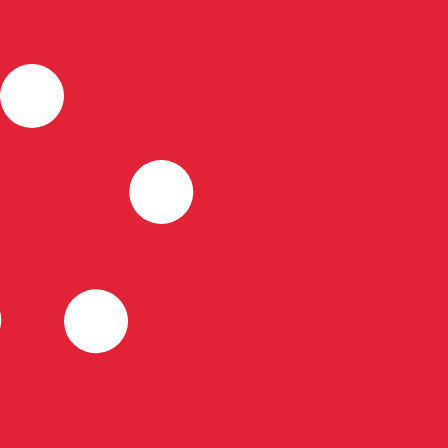
ertisseur. Le taux est donné à titre d'information seulemen
SD)
nce d’argent le plus populaire est le taux XAG vers USD. L