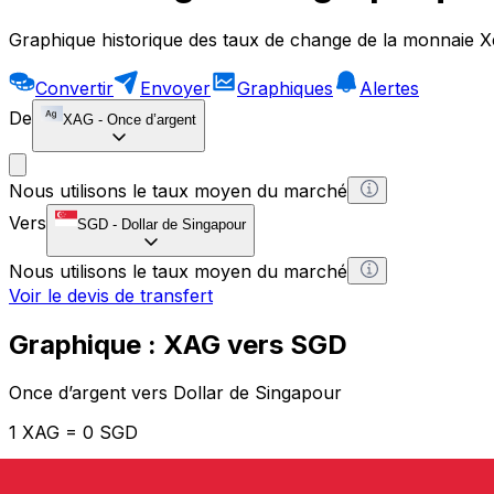
Graphique historique des taux de change de la monnaie X
Convertir
Envoyer
Graphiques
Alertes
De
XAG
-
Once d’argent
Nous utilisons le taux moyen du marché
Vers
SGD
-
Dollar de Singapour
Nous utilisons le taux moyen du marché
Voir le devis de transfert
Graphique : XAG vers SGD
Once d’argent vers Dollar de Singapour
1 XAG = 0 SGD
12H
1D
1W
1M
1Y
2Y
5Y
10Y