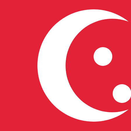
6 août 2026, 14:38 UTC - 6 août 2026, 14:38 UTC
XAG/SGD
Clôture
:
0
Plus bas
:
0
Plus haut
:
0
Nous utilisons le taux de marché moyen pour notre conv
d'argent.
Vérifiez les taux d'envoi.
Paires populaires Dollar américain (U
Informations sur les devises
XAG
-
Once d’argent
D'après notre classement des devises, le taux de change O
XAG.
More
Once d’argent
info