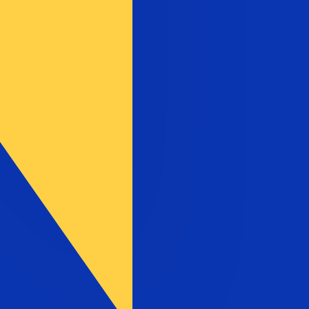
 est le taux BAM vers USD. La devise Marks convertibles
x de la banque centrale