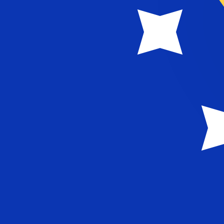
12H
1D
1W
1M
1Y
2Y
5Y
10Y
7 août 2026, 16:20 UTC - 7 août 2026, 16:20 UTC
VUV/BAM
Clôture
:
0
Plus bas
:
0
Plus haut
:
0
Nous utilisons le taux de marché moyen pour notre conv
d'argent.
Vérifiez les taux d'envoi.
Paires populaires Dollar américain (U
Informations sur les devises
VUV
-
Vatu vanuatais
D'après notre classement des devises, le taux de change 
l'abréviation VUV. Le symbole de cette devise est VT.