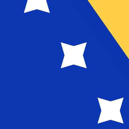
 Mark convertible de Bosnie-Herzégovine le plus populaire
 BAM. Le symbole de cette devise est KM.
Tau
Devise
Taux d'intérêt
JPY
0,75 %
CHF
0,00 %
EUR
4,25 %
USD
3,75 %
CAD
2,25 %
AUD
3,60 %
NZD
2,25 %
GBP
3,75 %