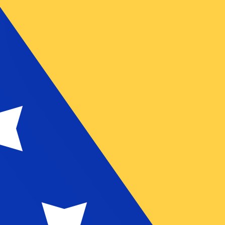
ertisseur. Le taux est donné à titre d'information seulemen
SD)
Vatu vanuatais le plus populaire est le taux VUV vers USD.