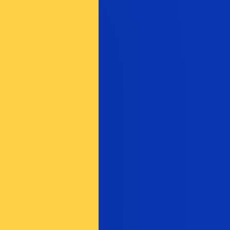
t. Vous ne bénéficierez pas de ce taux lors d'un envoi
 La devise Vatus vanuatais est représentée par