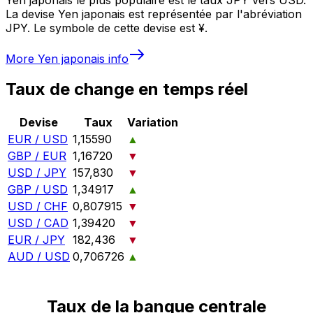
La devise Yen japonais est représentée par l'abréviation
JPY. Le symbole de cette devise est ¥.
More
Yen japonais
info
Taux de change en temps réel
Devise
Taux
Variation
EUR / USD
1,15590
▲
GBP / EUR
1,16720
▼
USD / JPY
157,830
▼
GBP / USD
1,34917
▲
USD / CHF
0,807915
▼
USD / CAD
1,39420
▼
EUR / JPY
182,436
▼
AUD / USD
0,706726
▲
Taux de la banque centrale