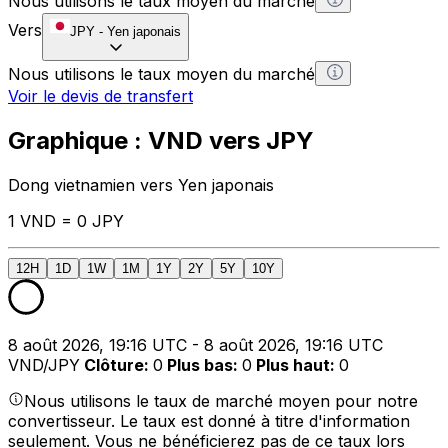
Nous utilisons le taux moyen du marché
Vers
JPY
-
Yen japonais
Nous utilisons le taux moyen du marché
Voir le devis de transfert
Graphique : VND vers JPY
Dong vietnamien vers Yen japonais
1 VND = 0 JPY
12H
1D
1W
1M
1Y
2Y
5Y
10Y
8 août 2026, 19:16 UTC - 8 août 2026, 19:16 UTC
VND/JPY
Clôture
:
0
Plus bas
:
0
Plus haut
:
0
Nous utilisons le taux de marché moyen pour notre
convertisseur. Le taux est donné à titre d'information
seulement. Vous ne bénéficierez pas de ce taux lors