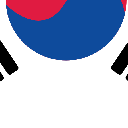
 Won sud-coréen le plus populaire est le taux KRW vers U
Tau
Devise
Taux d'intérêt
JPY
0,75 %
CHF
0,00 %
EUR
4,25 %
USD
3,75 %
CAD
2,25 %
AUD
3,60 %
NZD
2,25 %
GBP
3,75 %