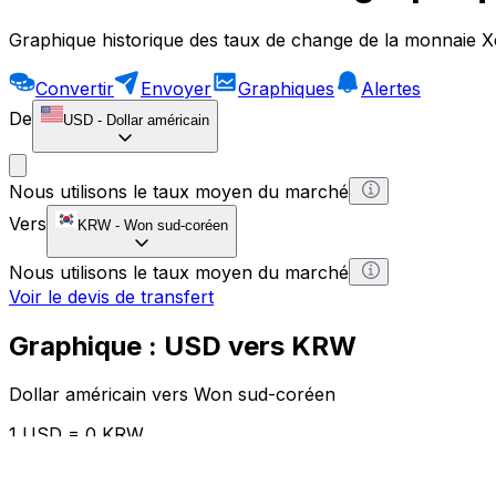
Graphique historique des taux de change de la monnaie X
Convertir
Envoyer
Graphiques
Alertes
De
USD
-
Dollar américain
Nous utilisons le taux moyen du marché
Vers
KRW
-
Won sud-coréen
Nous utilisons le taux moyen du marché
Voir le devis de transfert
Graphique : USD vers KRW
Dollar américain vers Won sud-coréen
1 USD = 0 KRW
12H
1D
1W
1M
1Y
2Y
5Y
10Y