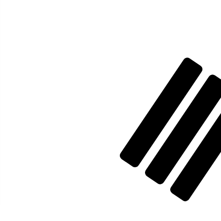
6 août 2026, 03:56 UTC - 6 août 2026, 03:56 UTC
USD/KRW
Clôture
:
0
Plus bas
:
0
Plus haut
:
0
Nous utilisons le taux de marché moyen pour notre conv
d'argent.
Vérifiez les taux d'envoi.
Paires populaires Dollar américain (U
Informations sur les devises
USD
-
Dollar américain
D'après notre classement des devises, le taux de change 
l'abréviation USD. Le symbole de cette devise est $.
More
Dollar américain
info