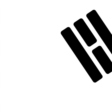
KRW
-
Won sud-coréen
D'après notre classement des devises, le taux de change
l'abréviation KRW. Le symbole de cette devise est ₩.
More
Won sud-coréen
info
Taux de change en temps réel
Devise
Taux
Variation
EUR / USD
1,15476
▲
GBP / EUR
1,16552
▼
USD / JPY
157,730
▲
GBP / USD
1,34590
▲
USD / CHF
0,807269
▼
USD / CAD
1,40143
▼
EUR / JPY
182,139
▲
AUD / USD
0,704607
▼
API XE Currency Data