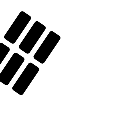
SD. La devise Wons sud-coréens est représentée par
x de la banque centrale