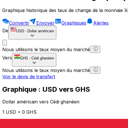
Graphique historique des taux de change de la monnaie X
Convertir
Envoyer
Graphiques
Alertes
De
USD
-
Dollar américain
Nous utilisons le taux moyen du marché
Vers
GHS
-
Cédi ghanéen
Nous utilisons le taux moyen du marché
Voir le devis de transfert
Graphique : USD vers GHS
Dollar américain vers Cédi ghanéen
1 USD = 0 GHS
12H
1D
1W
1M
1Y
2Y
5Y
10Y