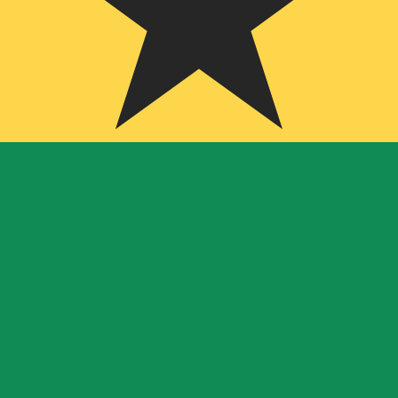
Cédi ghanéen le plus populaire est le taux GHS vers USD. 
Tau
Devise
Taux d'intérêt
JPY
0,75 %
CHF
0,00 %
EUR
4,25 %
USD
3,75 %
CAD
2,25 %
AUD
3,60 %
NZD
2,25 %
GBP
3,75 %