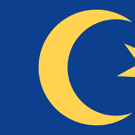
12H
1D
1W
1M
1Y
2Y
5Y
10Y
7 août 2026, 14:37 UTC - 7 août 2026, 14:37 UTC
SIT/MYR
Clôture
:
0
Plus bas
:
0
Plus haut
:
0
Nous utilisons le taux de marché moyen pour notre conv
d'argent.
Vérifiez les taux d'envoi.
Paires populaires Dollar américain (U
Informations sur les devises
SIT
-
Tolar slovène
D'après notre classement des devises, le taux de change T
SIT.
MYR
-
Ringgit malais