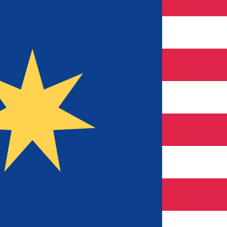
ertisseur. Le taux est donné à titre d'information seulemen
SD)
olar slovène le plus populaire est le taux SIT vers USD. La