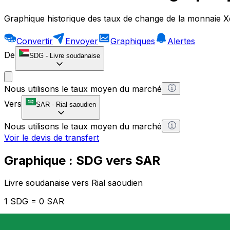
Graphique historique des taux de change de la monnaie X
Convertir
Envoyer
Graphiques
Alertes
De
SDG
-
Livre soudanaise
Nous utilisons le taux moyen du marché
Vers
SAR
-
Rial saoudien
Nous utilisons le taux moyen du marché
Voir le devis de transfert
Graphique : SDG vers SAR
Livre soudanaise vers Rial saoudien
1 SDG = 0 SAR
12H
1D
1W
1M
1Y
2Y
5Y
10Y