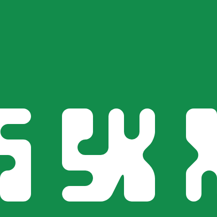
ertisseur. Le taux est donné à titre d'information seulemen
SD)
Livre soudanaise le plus populaire est le taux SDG vers US