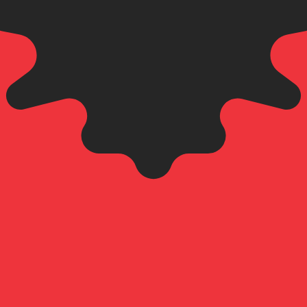
ek albanais le plus populaire est le taux ALL vers USD. La 
Tau
Devise
Taux d'intérêt
JPY
0,75 %
CHF
0,00 %
EUR
4,25 %
USD
3,75 %
CAD
2,25 %
AUD
3,60 %
NZD
2,25 %
GBP
3,75 %