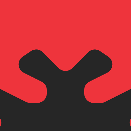
ertisseur. Le taux est donné à titre d'information seulemen
SD)
ial saoudien le plus populaire est le taux SAR vers USD. La