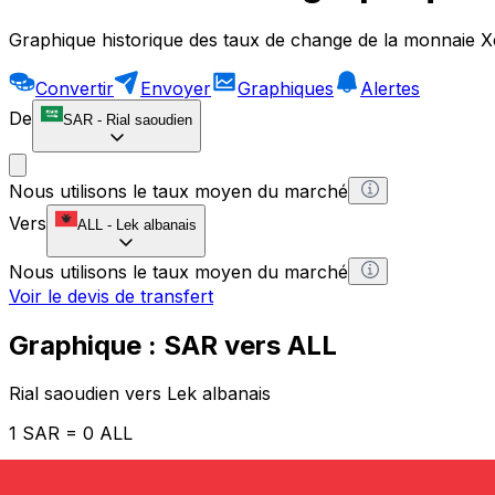
Graphique historique des taux de change de la monnaie X
Convertir
Envoyer
Graphiques
Alertes
De
SAR
-
Rial saoudien
Nous utilisons le taux moyen du marché
Vers
ALL
-
Lek albanais
Nous utilisons le taux moyen du marché
Voir le devis de transfert
Graphique : SAR vers ALL
Rial saoudien vers Lek albanais
1 SAR = 0 ALL
12H
1D
1W
1M
1Y
2Y
5Y
10Y