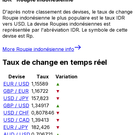
D'après notre classement des devises, le taux de change
Roupie indonésienne le plus populaire est le taux IDR
vers USD. La devise Roupies indonésiennes est
représentée par l'abréviation IDR. Le symbole de cette
devise est Rp.
More
Roupie indonésienne
info
Taux de change en temps réel
Devise
Taux
Variation
EUR / USD
1,15589
▲
GBP / EUR
1,16722
▼
USD / JPY
157,823
▼
GBP / USD
1,34917
▲
USD / CHF
0,807846
▼
USD / CAD
1,39413
▼
EUR / JPY
182,426
▼
AUD / USD
0,706721
▲