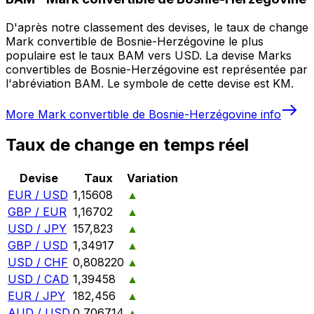
D'après notre classement des devises, le taux de change
Mark convertible de Bosnie-Herzégovine le plus
populaire est le taux BAM vers USD. La devise Marks
convertibles de Bosnie-Herzégovine est représentée par
l'abréviation BAM. Le symbole de cette devise est KM.
More
Mark convertible de Bosnie-Herzégovine
info
Taux de change en temps réel
Devise
Taux
Variation
EUR / USD
1,15608
▲
GBP / EUR
1,16702
▲
USD / JPY
157,823
▲
GBP / USD
1,34917
▲
USD / CHF
0,808220
▲
USD / CAD
1,39458
▲
EUR / JPY
182,456
▲
AUD / USD
0,706714
▲