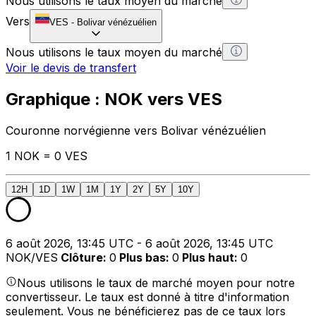
Nous utilisons le taux moyen du marché
Vers
VES
-
Bolivar vénézuélien
Nous utilisons le taux moyen du marché
Voir le devis de transfert
Graphique : NOK vers VES
Couronne norvégienne vers Bolivar vénézuélien
1 NOK = 0 VES
12H
1D
1W
1M
1Y
2Y
5Y
10Y
6 août 2026, 13:45 UTC - 6 août 2026, 13:45 UTC
NOK/VES
Clôture
:
0
Plus bas
:
0
Plus haut
:
0
Nous utilisons le taux de marché moyen pour notre
convertisseur. Le taux est donné à titre d'information
seulement. Vous ne bénéficierez pas de ce taux lors