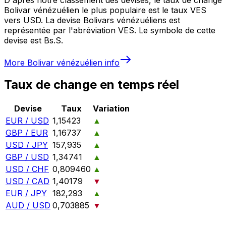
Bolivar vénézuélien le plus populaire est le taux VES
vers USD. La devise Bolivars vénézuéliens est
représentée par l'abréviation VES. Le symbole de cette
devise est Bs.S.
More
Bolivar vénézuélien
info
Taux de change en temps réel
Devise
Taux
Variation
EUR / USD
1,15423
▲
GBP / EUR
1,16737
▲
USD / JPY
157,935
▲
GBP / USD
1,34741
▲
USD / CHF
0,809460
▲
USD / CAD
1,40179
▼
EUR / JPY
182,293
▲
AUD / USD
0,703885
▼