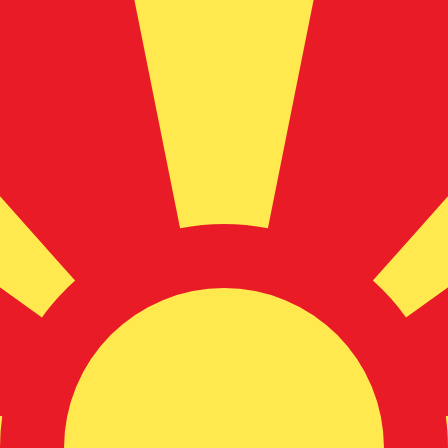
ertisseur. Le taux est donné à titre d'information seulemen
SD)
 Dinar macédonien le plus populaire est le taux MKD vers 