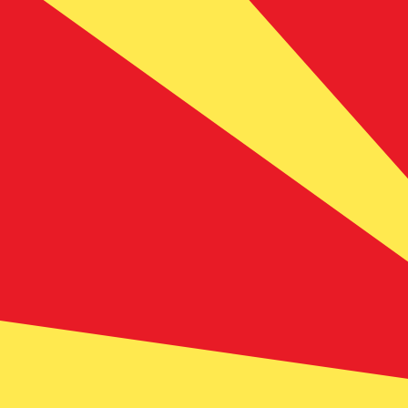
12H
1D
1W
1M
1Y
2Y
5Y
10Y
8 août 2026, 01:36 UTC - 8 août 2026, 01:36 UTC
MKD/MTL
Clôture
:
0
Plus bas
:
0
Plus haut
:
0
Nous utilisons le taux de marché moyen pour notre conv
d'argent.
Vérifiez les taux d'envoi.
Paires populaires Dollar américain (U
Informations sur les devises
MKD
-
Dinar macédonien
D'après notre classement des devises, le taux de change
l'abréviation MKD. Le symbole de cette devise est ден.
More
Dinar macédonien
info