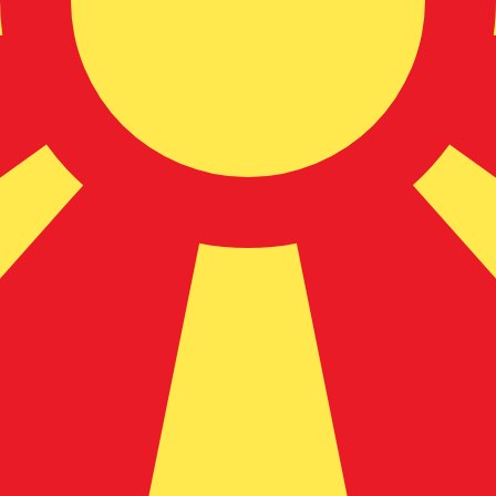
ra maltaise le plus populaire est le taux MTL vers USD. La 
Tau
Devise
Taux d'intérêt
JPY
0,75 %
CHF
0,00 %
EUR
4,25 %
USD
3,75 %
CAD
2,25 %
AUD
3,60 %
NZD
2,25 %
GBP
3,75 %