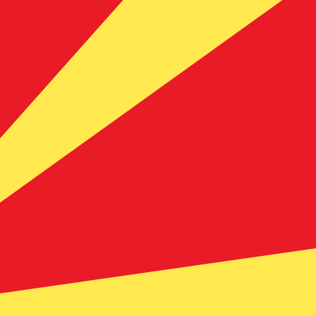
t. Vous ne bénéficierez pas de ce taux lors d'un envoi
USD. La devise Dinars macédoniens est représentée par