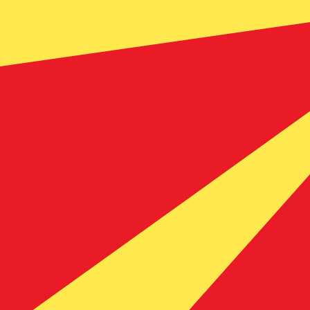
MTL
-
Lira maltaise
D'après notre classement des devises, le taux de change Li
MTL.
Taux de change en temps réel
Devise
Taux
Variation
EUR / USD
1,15586
▲
GBP / EUR
1,16699
▼
USD / JPY
157,823
▼
GBP / USD
1,34888
▲
USD / CHF
0,807845
▼
USD / CAD
1,39413
▼
EUR / JPY
182,422
▼
AUD / USD
0,706700
▲
API XE Currency Data