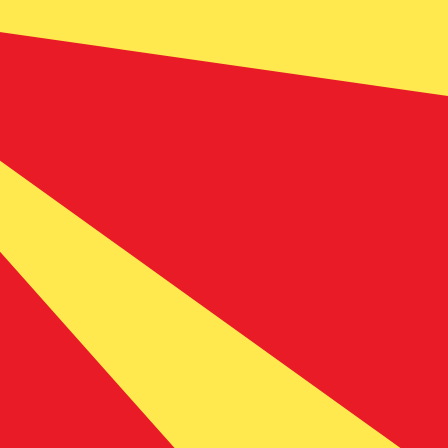
devise Lires maltaises est représentée par l'abréviation
x de la banque centrale