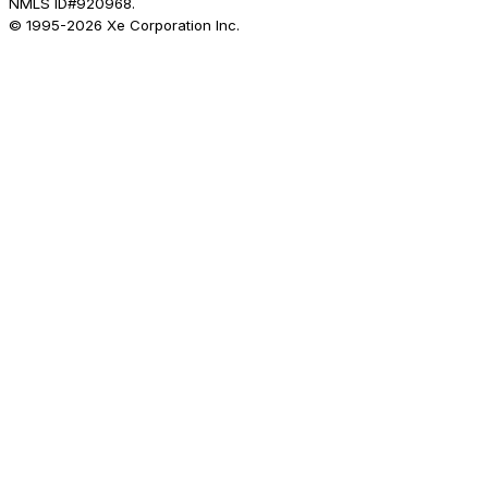
NMLS ID#920968.
© 1995-
2026
Xe Corporation Inc.