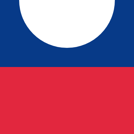
Cedi ghanéen le plus populaire est le taux GHC vers USD. 
Tau
Devise
Taux d'intérêt
JPY
0,75 %
CHF
0,00 %
EUR
4,25 %
USD
3,75 %
CAD
2,25 %
AUD
3,60 %
NZD
2,25 %
GBP
3,75 %