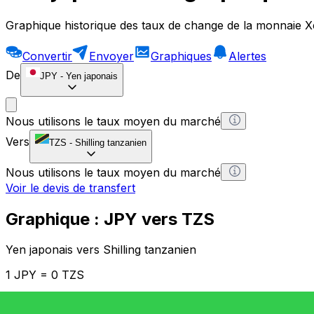
Graphique historique des taux de change de la monnaie X
Convertir
Envoyer
Graphiques
Alertes
De
JPY
-
Yen japonais
Nous utilisons le taux moyen du marché
Vers
TZS
-
Shilling tanzanien
Nous utilisons le taux moyen du marché
Voir le devis de transfert
Graphique : JPY vers TZS
Yen japonais vers Shilling tanzanien
1 JPY = 0 TZS
12H
1D
1W
1M
1Y
2Y
5Y
10Y