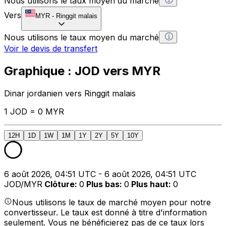
Nous utilisons le taux moyen du marché
Vers
MYR
-
Ringgit malais
Nous utilisons le taux moyen du marché
Voir le devis de transfert
Graphique : JOD vers MYR
Dinar jordanien vers Ringgit malais
1 JOD = 0 MYR
12H
1D
1W
1M
1Y
2Y
5Y
10Y
6 août 2026, 04:51 UTC - 6 août 2026, 04:51 UTC
JOD/MYR
Clôture
:
0
Plus bas
:
0
Plus haut
:
0
Nous utilisons le taux de marché moyen pour notre
convertisseur. Le taux est donné à titre d'information
seulement. Vous ne bénéficierez pas de ce taux lors