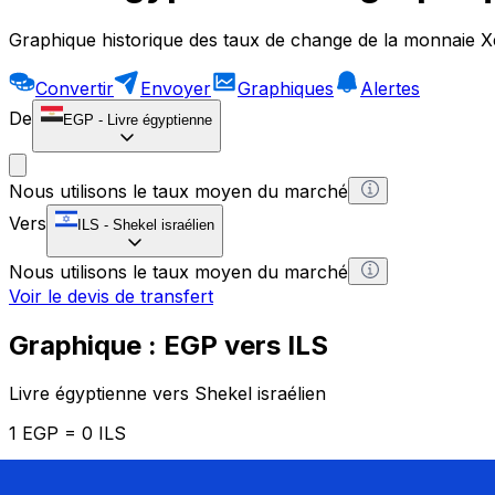
Graphique historique des taux de change de la monnaie X
Convertir
Envoyer
Graphiques
Alertes
De
EGP
-
Livre égyptienne
Nous utilisons le taux moyen du marché
Vers
ILS
-
Shekel israélien
Nous utilisons le taux moyen du marché
Voir le devis de transfert
Graphique : EGP vers ILS
Livre égyptienne vers Shekel israélien
1 EGP = 0 ILS
12H
1D
1W
1M
1Y
2Y
5Y
10Y