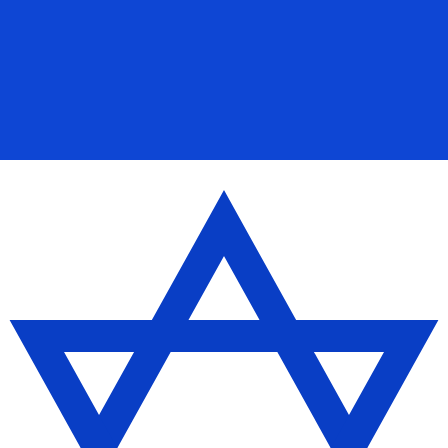
ertisseur. Le taux est donné à titre d'information seulemen
SD)
ivre égyptienne le plus populaire est le taux EGP vers USD