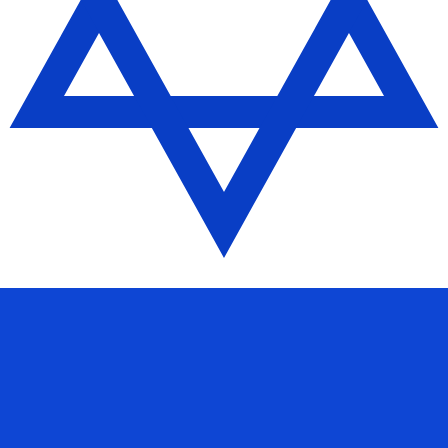
hekel israélien le plus populaire est le taux ILS vers USD
Tau
Devise
Taux d'intérêt
JPY
0,75 %
CHF
0,00 %
EUR
4,25 %
USD
3,75 %
CAD
2,25 %
AUD
3,60 %
NZD
2,25 %
GBP
3,75 %