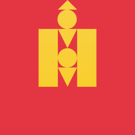
MNT
-
Tugrik mongol
D'après notre classement des devises, le taux de change 
l'abréviation MNT. Le symbole de cette devise est ₮.
More
Tugrik mongol
info
Taux de change en temps réel
Devise
Taux
Variation
EUR / USD
1,15659
▲
GBP / EUR
1,16722
▲
USD / JPY
157,534
▼
GBP / USD
1,35000
▲
USD / CHF
0,807382
▲
USD / CAD
1,39358
▼
EUR / JPY
182,202
▲
AUD / USD
0,706865
▲
API XE Currency Data