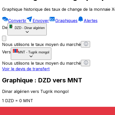
Graphique historique des taux de change de la monnaie X
Convertir
Envoyer
Graphiques
Alertes
De
DZD
-
Dinar algérien
Nous utilisons le taux moyen du marché
Vers
MNT
-
Tugrik mongol
Nous utilisons le taux moyen du marché
Voir le devis de transfert
Graphique : DZD vers MNT
Dinar algérien vers Tugrik mongol
1 DZD = 0 MNT
12H
1D
1W
1M
1Y
2Y
5Y
10Y