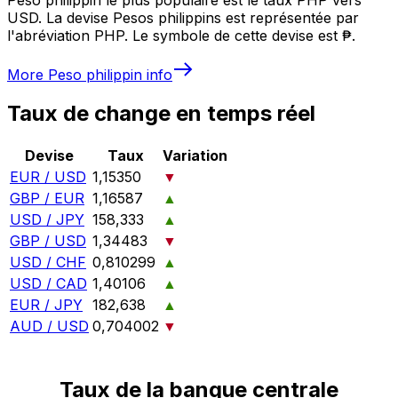
USD. La devise Pesos philippins est représentée par
l'abréviation PHP. Le symbole de cette devise est ₱.
More
Peso philippin
info
Taux de change en temps réel
Devise
Taux
Variation
EUR / USD
1,15350
▼
GBP / EUR
1,16587
▲
USD / JPY
158,333
▲
GBP / USD
1,34483
▼
USD / CHF
0,810299
▲
USD / CAD
1,40106
▲
EUR / JPY
182,638
▲
AUD / USD
0,704002
▼
Taux de la banque centrale