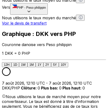
Nous utilisons le taux moyen du marché
Vers
PHP
-
Peso philippin
Nous utilisons le taux moyen du marché
Voir le devis de transfert
Graphique : DKK vers PHP
Couronne danoise vers Peso philippin
1 DKK = 0 PHP
12H
1D
1W
1M
1Y
2Y
5Y
10Y
7 août 2026, 12:10 UTC - 7 août 2026, 12:10 UTC
DKK/PHP
Clôture
:
0
Plus bas
:
0
Plus haut
:
0
Nous utilisons le taux de marché moyen pour notre
convertisseur. Le taux est donné à titre d'information
seulement. Vous ne bénéficierez pas de ce taux lors