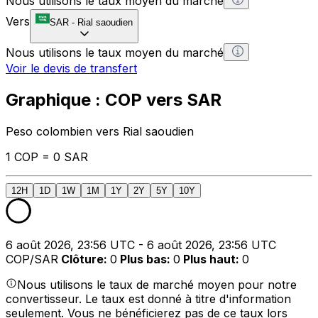
Nous utilisons le taux moyen du marché
Vers
SAR
-
Rial saoudien
Nous utilisons le taux moyen du marché
Voir le devis de transfert
Graphique : COP vers SAR
Peso colombien vers Rial saoudien
1 COP = 0 SAR
12H
1D
1W
1M
1Y
2Y
5Y
10Y
6 août 2026, 23:56 UTC - 6 août 2026, 23:56 UTC
COP/SAR
Clôture
:
0
Plus bas
:
0
Plus haut
:
0
Nous utilisons le taux de marché moyen pour notre
convertisseur. Le taux est donné à titre d'information
seulement. Vous ne bénéficierez pas de ce taux lors