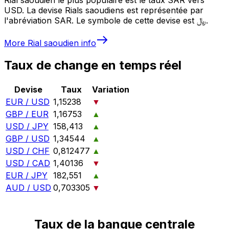
USD. La devise Rials saoudiens est représentée par
l'abréviation SAR. Le symbole de cette devise est ﷼.
More
Rial saoudien
info
Taux de change en temps réel
Devise
Taux
Variation
EUR / USD
1,15238
▼
GBP / EUR
1,16753
▲
USD / JPY
158,413
▲
GBP / USD
1,34544
▲
USD / CHF
0,812477
▲
USD / CAD
1,40136
▼
EUR / JPY
182,551
▲
AUD / USD
0,703305
▼
Taux de la banque centrale