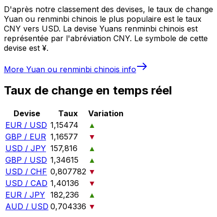
D'après notre classement des devises, le taux de change
Yuan ou renminbi chinois le plus populaire est le taux
CNY vers USD. La devise Yuans renminbi chinois est
représentée par l'abréviation CNY. Le symbole de cette
devise est ¥.
More
Yuan ou renminbi chinois
info
Taux de change en temps réel
Devise
Taux
Variation
EUR / USD
1,15474
▲
GBP / EUR
1,16577
▼
USD / JPY
157,816
▲
GBP / USD
1,34615
▲
USD / CHF
0,807782
▼
USD / CAD
1,40136
▼
EUR / JPY
182,236
▲
AUD / USD
0,704336
▼