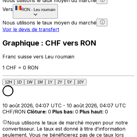
Nous utilisons le taux moyen du marché
Vers
RON
-
Leu roumain
Nous utilisons le taux moyen du marché
Voir le devis de transfert
Graphique : CHF vers RON
Franc suisse vers Leu roumain
1 CHF = 0 RON
12H
1D
1W
1M
1Y
2Y
5Y
10Y
10 août 2026, 04:07 UTC - 10 août 2026, 04:07 UTC
CHF/RON
Clôture
:
0
Plus bas
:
0
Plus haut
:
0
Nous utilisons le taux de marché moyen pour notre
convertisseur. Le taux est donné à titre d'information
seulement. Vous ne bénéficierez pas de ce taux lors