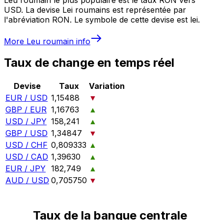
USD. La devise Lei roumains est représentée par
l'abréviation RON. Le symbole de cette devise est lei.
More
Leu roumain
info
Taux de change en temps réel
Devise
Taux
Variation
EUR / USD
1,15488
▼
GBP / EUR
1,16763
▲
USD / JPY
158,241
▲
GBP / USD
1,34847
▼
USD / CHF
0,809333
▲
USD / CAD
1,39630
▲
EUR / JPY
182,749
▲
AUD / USD
0,705750
▼
Taux de la banque centrale