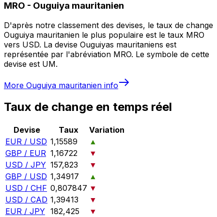
MRO
-
Ouguiya mauritanien
D'après notre classement des devises, le taux de change
Ouguiya mauritanien le plus populaire est le taux MRO
vers USD. La devise Ouguiyas mauritaniens est
représentée par l'abréviation MRO. Le symbole de cette
devise est UM.
More
Ouguiya mauritanien
info
Taux de change en temps réel
Devise
Taux
Variation
EUR / USD
1,15589
▲
GBP / EUR
1,16722
▼
USD / JPY
157,823
▼
GBP / USD
1,34917
▲
USD / CHF
0,807847
▼
USD / CAD
1,39413
▼
EUR / JPY
182,425
▼