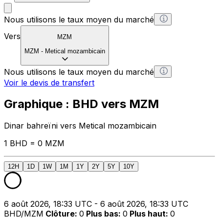
Nous utilisons le taux moyen du marché
Vers
MZM
MZM
-
Metical mozambicain
Nous utilisons le taux moyen du marché
Voir le devis de transfert
Graphique : BHD vers MZM
Dinar bahreïni vers Metical mozambicain
1 BHD = 0 MZM
12H
1D
1W
1M
1Y
2Y
5Y
10Y
6 août 2026, 18:33 UTC - 6 août 2026, 18:33 UTC
BHD/MZM
Clôture
:
0
Plus bas
:
0
Plus haut
:
0