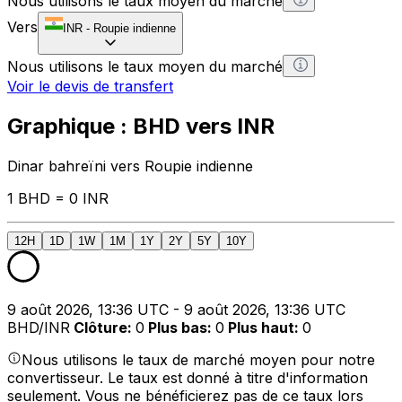
Nous utilisons le taux moyen du marché
Vers
INR
-
Roupie indienne
Nous utilisons le taux moyen du marché
Voir le devis de transfert
Graphique : BHD vers INR
Dinar bahreïni vers Roupie indienne
1 BHD = 0 INR
12H
1D
1W
1M
1Y
2Y
5Y
10Y
9 août 2026, 13:36 UTC - 9 août 2026, 13:36 UTC
BHD/INR
Clôture
:
0
Plus bas
:
0
Plus haut
:
0
Nous utilisons le taux de marché moyen pour notre
convertisseur. Le taux est donné à titre d'information
seulement. Vous ne bénéficierez pas de ce taux lors