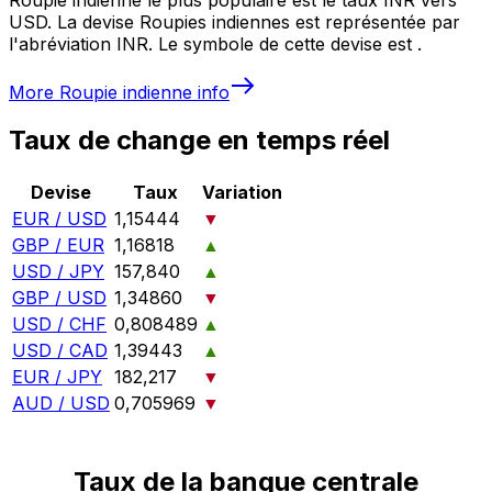
USD. La devise Roupies indiennes est représentée par
l'abréviation INR. Le symbole de cette devise est ₹.
More
Roupie indienne
info
Taux de change en temps réel
Devise
Taux
Variation
EUR / USD
1,15444
▼
GBP / EUR
1,16818
▲
USD / JPY
157,840
▲
GBP / USD
1,34860
▼
USD / CHF
0,808489
▲
USD / CAD
1,39443
▲
EUR / JPY
182,217
▼
AUD / USD
0,705969
▼
Taux de la banque centrale