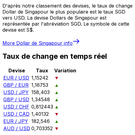
D'après notre classement des devises, le taux de change
Dollar de Singapour le plus populaire est le taux SGD
vers USD. La devise Dollars de Singapour est
représentée par l'abréviation SGD. Le symbole de cette
devise est S$.
More
Dollar de Singapour
info
Taux de change en temps réel
Devise
Taux
Variation
EUR / USD
1,15242
▼
GBP / EUR
1,16753
▲
USD / JPY
158,403
▲
GBP / USD
1,34548
▲
USD / CHF
0,812443
▲
USD / CAD
1,40132
▼
EUR / JPY
182,546
▲
AUD / USD
0,703352
▼