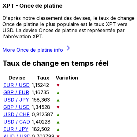
XPT
-
Once de platine
D'après notre classement des devises, le taux de change
Once de platine le plus populaire est le taux XPT vers
USD. La devise Onces de platine est représentée par
l'abréviation XPT.
More
Once de platine
info
Taux de change en temps réel
Devise
Taux
Variation
EUR / USD
1,15242
▼
GBP / EUR
1,16735
▲
USD / JPY
158,363
▲
GBP / USD
1,34528
▼
USD / CHF
0,812587
▲
USD / CAD
1,40228
▲
EUR / JPY
182,502
▲
AUD / USD
0,702788
▼