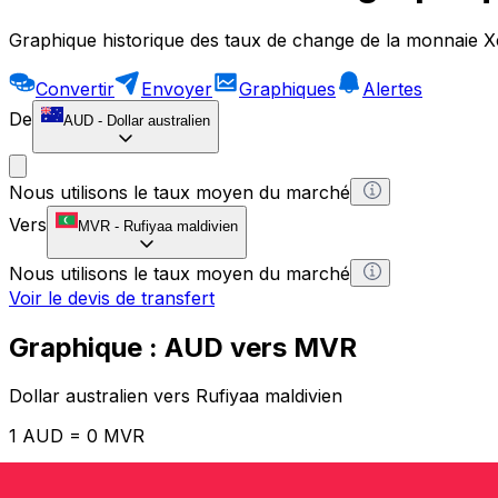
Graphique historique des taux de change de la monnaie X
Convertir
Envoyer
Graphiques
Alertes
De
AUD
-
Dollar australien
Nous utilisons le taux moyen du marché
Vers
MVR
-
Rufiyaa maldivien
Nous utilisons le taux moyen du marché
Voir le devis de transfert
Graphique : AUD vers MVR
Dollar australien vers Rufiyaa maldivien
1 AUD = 0 MVR
12H
1D
1W
1M
1Y
2Y
5Y
10Y