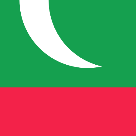
Rufiyaa maldivien le plus populaire est le taux MVR vers U
Tau
Devise
Taux d'intérêt
JPY
0,75 %
CHF
0,00 %
EUR
4,25 %
USD
3,75 %
CAD
2,25 %
AUD
3,60 %
NZD
2,25 %
GBP
3,75 %