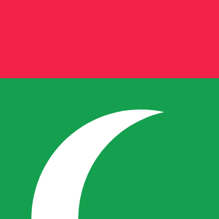
ertisseur. Le taux est donné à titre d'information seulemen
SD)
ollar australien le plus populaire est le taux AUD vers USD