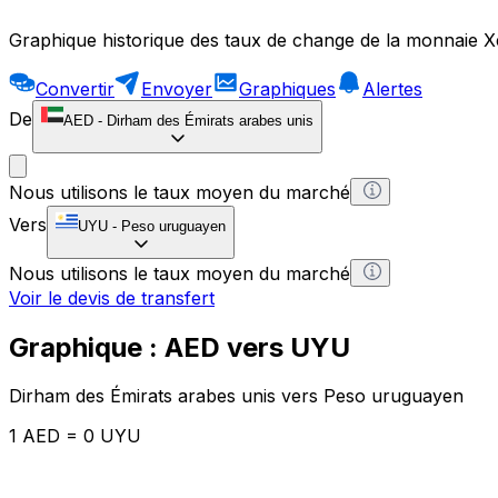
Graphique historique des taux de change de la monnaie X
Convertir
Envoyer
Graphiques
Alertes
De
AED
-
Dirham des Émirats arabes unis
Nous utilisons le taux moyen du marché
Vers
UYU
-
Peso uruguayen
Nous utilisons le taux moyen du marché
Voir le devis de transfert
Graphique : AED vers UYU
Dirham des Émirats arabes unis vers Peso uruguayen
1 AED = 0 UYU
12H
1D
1W
1M
1Y
2Y
5Y
10Y