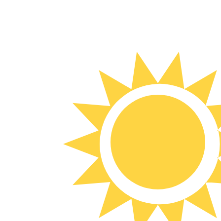
6 août 2026, 09:25 UTC - 6 août 2026, 09:25 UTC
AED/UYU
Clôture
:
0
Plus bas
:
0
Plus haut
:
0
Nous utilisons le taux de marché moyen pour notre conv
d'argent.
Vérifiez les taux d'envoi.
Paires populaires Dollar américain (U
Informations sur les devises
AED
-
Dirham des Émirats arabes unis
D'après notre classement des devises, le taux de change 
More
Dirham des Émirats arabes unis
info