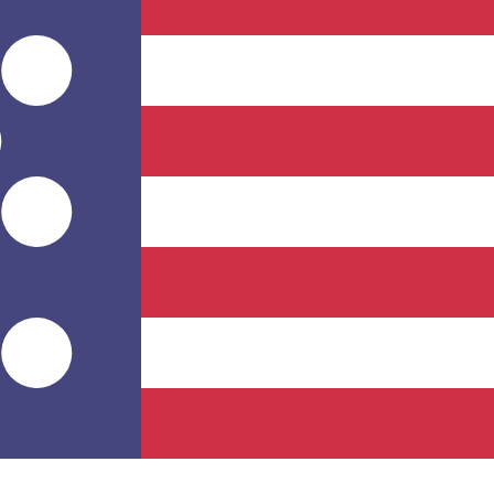
éficiaire Reçoit
vise.
vise.