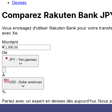
Devises
Comparez Rakuten Bank JPY
Vous envisagez d’utiliser Rakuten Bank pour votre trans
avec Xe.
Montant
¥
De
JPY
-
Yen japonais
À
USD
-
Dollar américain
Parlez avec un expert en devises dès aujourd'hui.
Nous p
Planifier un appel