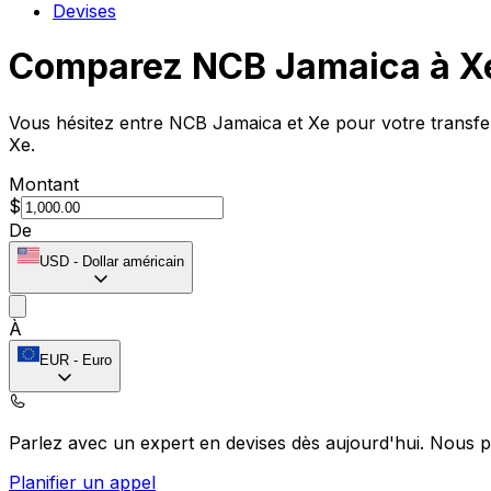
Devises
Comparez NCB Jamaica à X
Vous hésitez entre NCB Jamaica et Xe pour votre transfer
Xe.
Montant
$
De
USD
-
Dollar américain
À
EUR
-
Euro
Parlez avec un expert en devises dès aujourd'hui.
Nous p
Planifier un appel