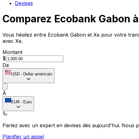
Devises
Comparez Ecobank Gabon à
Vous hésitez entre Ecobank Gabon et Xe pour votre transf
avec Xe.
Montant
$
De
USD
-
Dollar américain
À
EUR
-
Euro
Parlez avec un expert en devises dès aujourd'hui.
Nous p
Planifier un appel