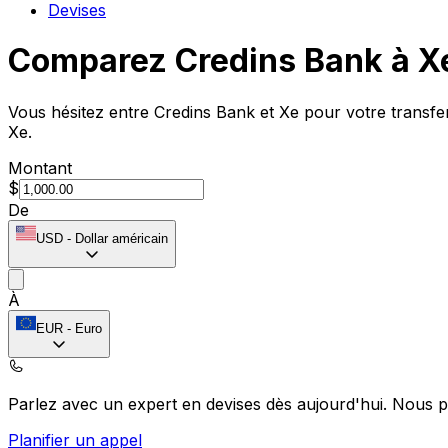
Devises
Comparez Credins Bank à X
Vous hésitez entre Credins Bank et Xe pour votre transfer
Xe.
Montant
$
De
USD
-
Dollar américain
À
EUR
-
Euro
Parlez avec un expert en devises dès aujourd'hui.
Nous p
Planifier un appel