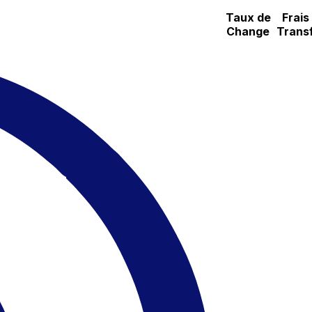
Taux de
Frais
Change
Trans