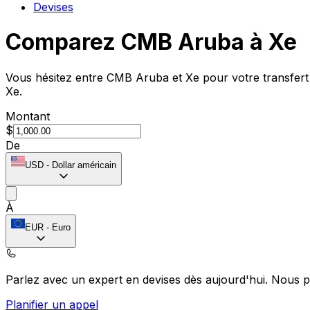
Devises
Comparez CMB Aruba à Xe
Vous hésitez entre CMB Aruba et Xe pour votre transfert 
Xe.
Montant
$
De
USD
-
Dollar américain
À
EUR
-
Euro
Parlez avec un expert en devises dès aujourd'hui.
Nous p
Planifier un appel