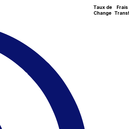
Taux de
Frais
Change
Trans