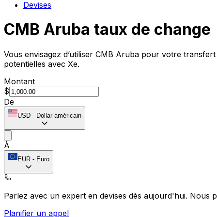
Devises
CMB Aruba taux de change
Vous envisagez d’utiliser CMB Aruba pour votre transfer
potentielles avec Xe.
Montant
$
De
USD
-
Dollar américain
À
EUR
-
Euro
Parlez avec un expert en devises dès aujourd'hui.
Nous p
Planifier un appel