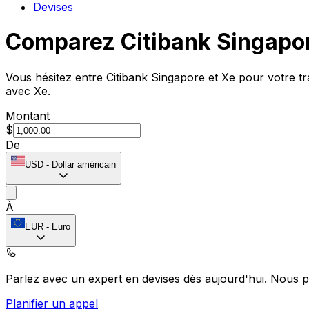
Devises
Comparez Citibank Singapor
Vous hésitez entre Citibank Singapore et Xe pour votre tr
avec Xe.
Montant
$
De
USD
-
Dollar américain
À
EUR
-
Euro
Parlez avec un expert en devises dès aujourd'hui.
Nous p
Planifier un appel