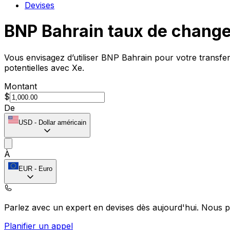
Devises
BNP Bahrain taux de chang
Vous envisagez d’utiliser BNP Bahrain pour votre transfe
potentielles avec Xe.
Montant
$
De
USD
-
Dollar américain
À
EUR
-
Euro
Parlez avec un expert en devises dès aujourd'hui.
Nous p
Planifier un appel