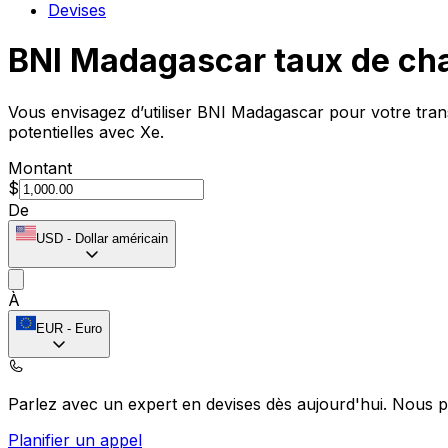
Devises
BNI Madagascar taux de ch
Vous envisagez d’utiliser BNI Madagascar pour votre tra
potentielles avec Xe.
Montant
$
De
USD
-
Dollar américain
À
EUR
-
Euro
Parlez avec un expert en devises dès aujourd'hui.
Nous p
Planifier un appel