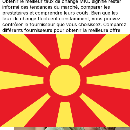
Obtenir le meilleur taux de change MKD signifie rester
informé des tendances du marché, comparer les
prestataires et comprendre leurs coûts. Bien que les
taux de change fluctuent constamment, vous pouvez
contrôler le fournisseur que vous choisissez. Comparez
différents fournisseurs pour obtenir la meilleure offre
MKD aujourd’hui et économiser davantage lors de votre
transfert vers Macédoine du Nord.